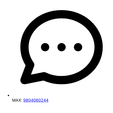
MAX:
9804060244