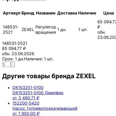
Артикул
Бренд
Название
Доставка
Наличие
Цена
65 094.7
148531-
Регулятор
₽
ZEXEL
1
дн.
1
шт.
2521
вращения
обн.
23.06.20
148531-2521
65 094.77
₽
обн. 23.06.2026
Срок:
1
дн.
Наличие:
1
шт.
Другие товары бренда
ZEXEL
DK153251-0100
DK153251-0100 Демпфер
от
3 490.71
₽
152200-5420
Насос топливоподкачивающий
от
1 950.00
₽