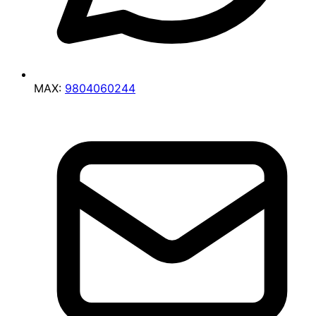
MAX:
9804060244