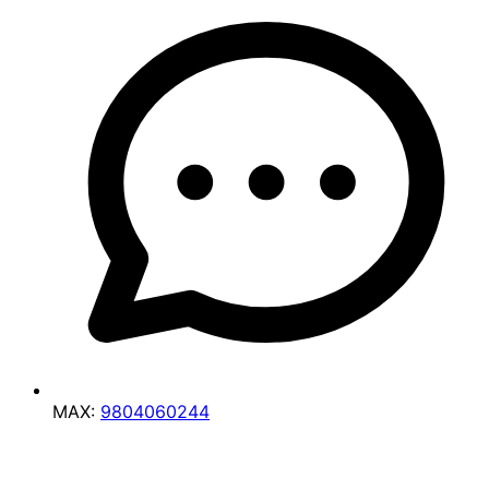
MAX:
9804060244