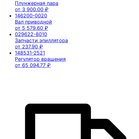
Плунжерная пара
от
3 900.00
₽
146200-0020
Вал приводной
от
5 579.60
₽
029622-8010
Запчасти эпиллятора
от
237.90
₽
148531-2521
Регулятор вращения
от
65 094.77
₽