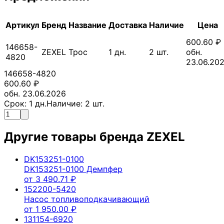
Артикул
Бренд
Название
Доставка
Наличие
Цена
600.60
₽
146658-
ZEXEL
Трос
1
дн.
2
шт.
обн.
4820
23.06.20
146658-4820
600.60
₽
обн. 23.06.2026
Срок:
1
дн.
Наличие:
2
шт.
Другие товары бренда
ZEXEL
DK153251-0100
DK153251-0100 Демпфер
от
3 490.71
₽
152200-5420
Насос топливоподкачивающий
от
1 950.00
₽
131154-6920