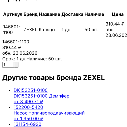
Артикул
Бренд
Название
Доставка
Наличие
Цена
310.44
₽
146601-
ZEXEL
Кольцо
1
дн.
50
шт.
обн.
1100
23.06.20
146601-1100
310.44
₽
обн. 23.06.2026
Срок:
1
дн.
Наличие:
50
шт.
Другие товары бренда
ZEXEL
DK153251-0100
DK153251-0100 Демпфер
от
3 490.71
₽
152200-5420
Насос топливоподкачивающий
от
1 950.00
₽
131154-6920