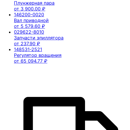
Плунжерная пара
от
3 900.00
₽
146200-0020
Вал приводной
от
5 579.60
₽
029622-8010
Запчасти эпиллятора
от
237.90
₽
148531-2521
Регулятор вращения
от
65 094.77
₽