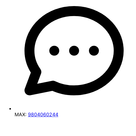
MAX:
9804060244