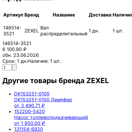
Артикул
Бренд
Название
Доставка
Наличи
146514-
Вал
ZEXEL
1
дн.
1
шт.
3521
распределительный
146514-3521
6 100.90
₽
обн. 23.06.2026
Срок:
1
дн.
Наличие:
1
шт.
Другие товары бренда
ZEXEL
DK153251-0100
DK153251-0100 Демпфер
от
3 490.71
₽
152200-5420
Насос топливоподкачивающий
от
1 950.00
₽
131154-6920