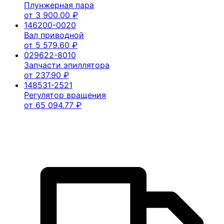
Плунжерная пара
от
3 900.00
₽
146200-0020
Вал приводной
от
5 579.60
₽
029622-8010
Запчасти эпиллятора
от
237.90
₽
148531-2521
Регулятор вращения
от
65 094.77
₽