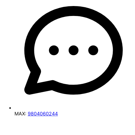
MAX:
9804060244