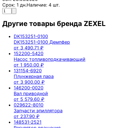
Срок:
1
дн.
Наличие:
4
шт.
Другие товары бренда
ZEXEL
DK153251-0100
DK153251-0100 Демпфер
от
3 490.71
₽
152200-5420
Насос топливоподкачивающий
от
1 950.00
₽
131154-6920
Плунжерная пара
от
3 900.00
₽
146200-0020
Вал приводной
от
5 579.60
₽
029622-8010
Запчасти эпиллятора
от
237.90
₽
148531-2521
Регулятор вращения