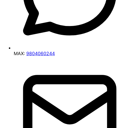
MAX:
9804060244