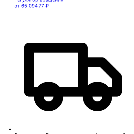
от
65 094.77
₽