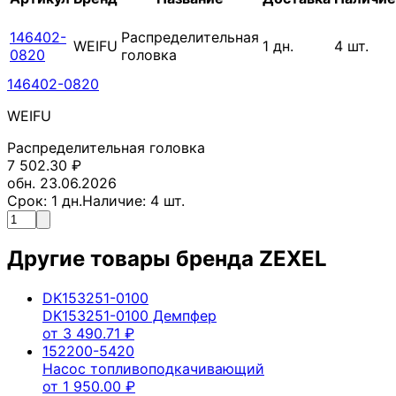
146402-
Распределительная
WEIFU
1
дн.
4
шт.
0820
головка
146402-0820
WEIFU
Распределительная головка
7 502.30
₽
обн. 23.06.2026
Срок:
1
дн.
Наличие:
4
шт.
Другие товары бренда
ZEXEL
DK153251-0100
DK153251-0100 Демпфер
от
3 490.71
₽
152200-5420
Насос топливоподкачивающий
от
1 950.00
₽