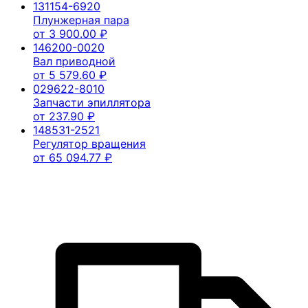
131154-6920
Плунжерная пара
от
3 900.00
₽
146200-0020
Вал приводной
от
5 579.60
₽
029622-8010
Запчасти эпиллятора
от
237.90
₽
148531-2521
Регулятор вращения
от
65 094.77
₽