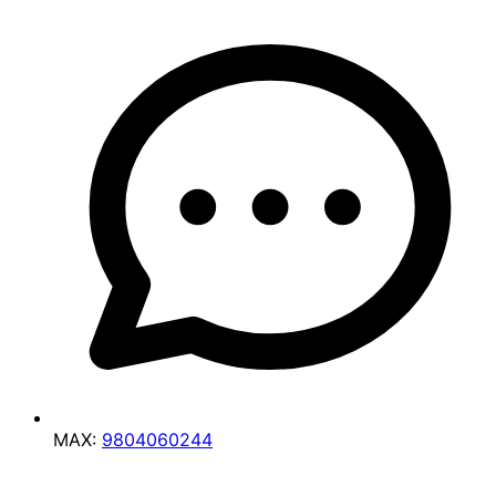
MAX:
9804060244