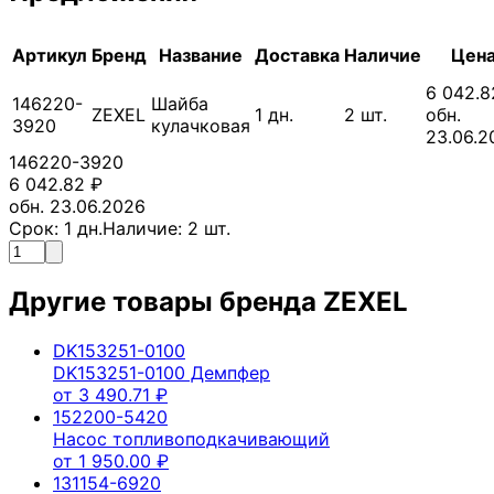
Артикул
Бренд
Название
Доставка
Наличие
Цен
6 042.8
146220-
Шайба
ZEXEL
1
дн.
2
шт.
обн.
3920
кулачковая
23.06.2
146220-3920
6 042.82
₽
обн. 23.06.2026
Срок:
1
дн.
Наличие:
2
шт.
Другие товары бренда
ZEXEL
DK153251-0100
DK153251-0100 Демпфер
от
3 490.71
₽
152200-5420
Насос топливоподкачивающий
от
1 950.00
₽
131154-6920