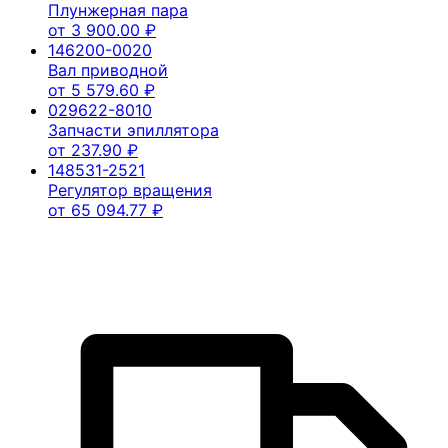
Плунжерная пара
от
3 900.00
₽
146200-0020
Вал приводной
от
5 579.60
₽
029622-8010
Запчасти эпиллятора
от
237.90
₽
148531-2521
Регулятор вращения
от
65 094.77
₽