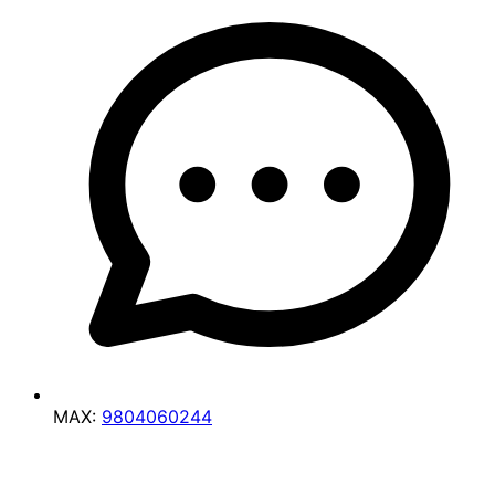
MAX:
9804060244