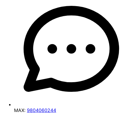
MAX:
9804060244