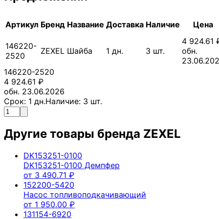
Артикул
Бренд
Название
Доставка
Наличие
Цена
4 924.61
146220-
ZEXEL
Шайба
1
дн.
3
шт.
обн.
2520
23.06.20
146220-2520
4 924.61
₽
обн. 23.06.2026
Срок:
1
дн.
Наличие:
3
шт.
Другие товары бренда
ZEXEL
DK153251-0100
DK153251-0100 Демпфер
от
3 490.71
₽
152200-5420
Насос топливоподкачивающий
от
1 950.00
₽
131154-6920