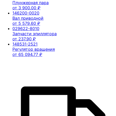
Плунжерная пара
от
3 900.00
₽
146200-0020
Вал приводной
от
5 579.60
₽
029622-8010
Запчасти эпиллятора
от
237.90
₽
148531-2521
Регулятор вращения
от
65 094.77
₽