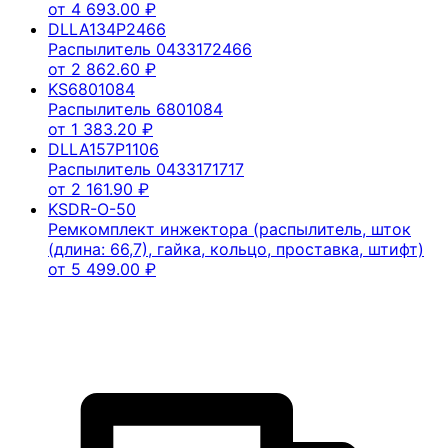
от
4 693.00
₽
DLLA134P2466
Распылитель 0433172466
от
2 862.60
₽
KS6801084
Распылитель 6801084
от
1 383.20
₽
DLLA157P1106
Распылитель 0433171717
от
2 161.90
₽
KSDR-O-50
Ремкомплект инжектора (распылитель, шток
(длина: 66,7), гайка, кольцо, проставка, штифт)
от
5 499.00
₽