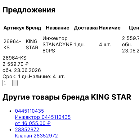
Предложения
Артикул
Бренд
Название
Доставка
Наличие
Цен
Инжектор
2 559.
26964-
KING
STANADYNE
1
дн.
4
шт.
обн.
KS
STAR
80PS
23.06.
26964-KS
2 559.70
₽
обн. 23.06.2026
Срок:
1
дн.
Наличие:
4
шт.
Другие товары бренда
KING STAR
0445110435
Инжектор 0445110435
от
16 055.00
₽
28352972
Клапан 28352972