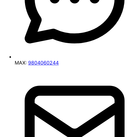
MAX:
9804060244