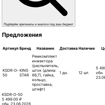
Подберём оригиналы и аналоги под ваш бюджет
Предложения
Артикул
Бренд
Название
Доставка
Наличие
Ц
Ремкомплект
инжектора
(распылитель,
5 49
KSDR-O-
KING
шток (длина:
1
дн.
12
шт.
обн.
50
STAR
66,7), гайка,
23.0
кольцо,
проставка,
штифт)
KSDR-O-50
5 499.00
₽
обн. 23.06.2026