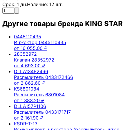
Срок:
1
дн.
Наличие:
12
шт.
Другие товары бренда
KING STAR
0445110435
Инжектор 0445110435
от
16 055.00
₽
28352972
Клапан 28352972
от
4 693.00
₽
DLLA134P2466
Распылитель 0433172466
от
2 862.60
₽
KS6801084
Распылитель 6801084
от
1 383.20
₽
DLLA157P1106
Распылитель 0433171717
от
2 161.90
₽
KSDR-T-13
Ремкомплект инжектора (распылитель, шток