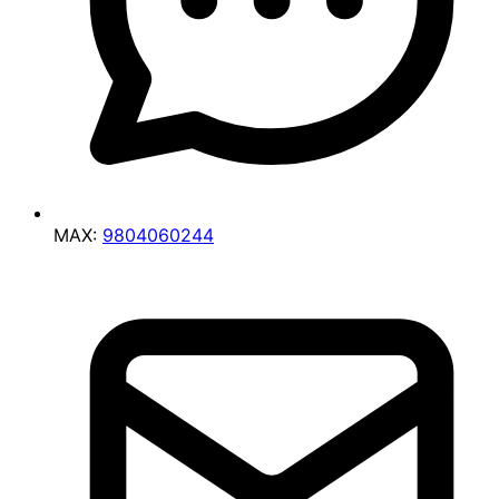
MAX:
9804060244