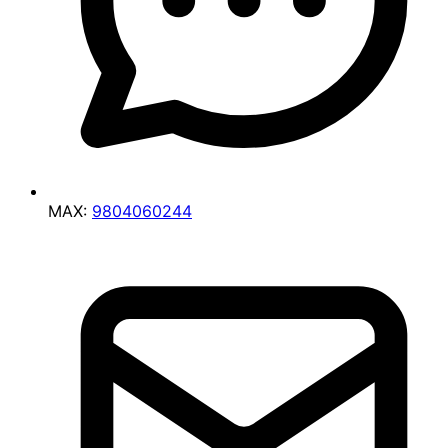
MAX:
9804060244