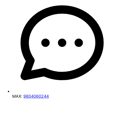
MAX:
9804060244