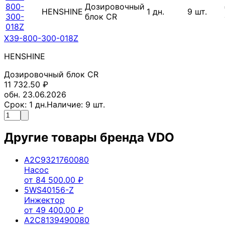
800-
Дозировочный
HENSHINE
1
дн.
9
шт.
300-
блок CR
018Z
X39-800-300-018Z
HENSHINE
Дозировочный блок CR
11 732.50
₽
обн. 23.06.2026
Срок:
1
дн.
Наличие:
9
шт.
Другие товары бренда
VDO
A2C9321760080
Насос
от
84 500.00
₽
5WS40156-Z
Инжектор
от
49 400.00
₽
A2C8139490080