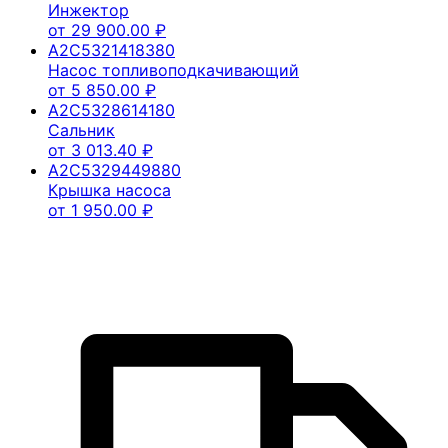
Инжектор
от
29 900.00
₽
A2C5321418380
Насос топливоподкачивающий
от
5 850.00
₽
A2C5328614180
Сальник
от
3 013.40
₽
A2C5329449880
Крышка насоса
от
1 950.00
₽