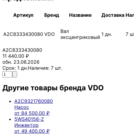
Артикул
Бренд
Название
Доставка
На
Вал
A2C8333430080
VDO
1
дн.
7
ш
эксцентриковый
A2C8333430080
11 440.00
₽
обн. 23.06.2026
Срок:
1
дн.
Наличие:
7
шт.
Другие товары бренда
VDO
A2C9321760080
Насос
от
84 500.00
₽
5WS40156-Z
Инжектор
от
49 400.00
₽