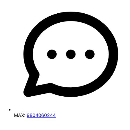
MAX:
9804060244