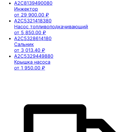
A2C8139490080
Инжектор
от
29 900.00
₽
A2C5321418380
Насос топливоподкачивающий
от
5 850.00
₽
A2C5328614180
Сальник
от
3 013.40
₽
A2C5329449880
Крышка насоса
от
1 950.00
₽