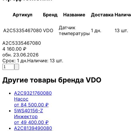
Артикул
Бренд
Название
Доставка
Налич
Датчик
A2C5335467080
VDO
1
дн.
13
шт.
температуры
A2C5335467080
4 160.00
₽
обн. 23.06.2026
Срок:
1
дн.
Наличие:
13
шт.
Другие товары бренда
VDO
A2C9321760080
Насос
от
84 500.00
₽
5WS40156-Z
Инжектор
от
49 400.00
₽
A2C8139490080