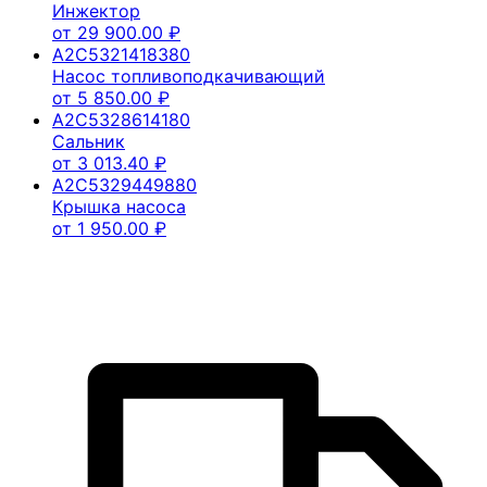
Инжектор
от
29 900.00
₽
A2C5321418380
Насос топливоподкачивающий
от
5 850.00
₽
A2C5328614180
Сальник
от
3 013.40
₽
A2C5329449880
Крышка насоса
от
1 950.00
₽