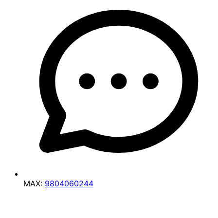
MAX:
9804060244