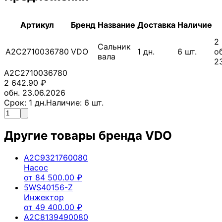
Артикул
Бренд
Название
Доставка
Наличие
2
Сальник
A2C2710036780
VDO
1
дн.
6
шт.
об
вала
2
A2C2710036780
2 642.90
₽
обн. 23.06.2026
Срок:
1
дн.
Наличие:
6
шт.
Другие товары бренда
VDO
A2C9321760080
Насос
от
84 500.00
₽
5WS40156-Z
Инжектор
от
49 400.00
₽
A2C8139490080