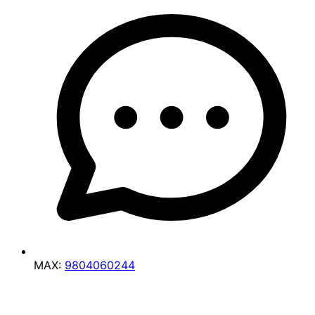
MAX:
9804060244