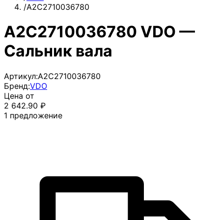
/
A2C2710036780
A2C2710036780 VDO —
Сальник вала
Артикул:
A2C2710036780
Бренд:
VDO
Цена от
2 642.90
₽
1
предложение