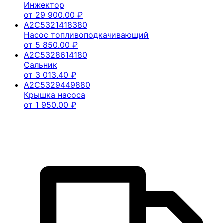
Инжектор
от
29 900.00
₽
A2C5321418380
Насос топливоподкачивающий
от
5 850.00
₽
A2C5328614180
Сальник
от
3 013.40
₽
A2C5329449880
Крышка насоса
от
1 950.00
₽