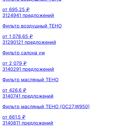
от
695,25
₽
312494
1
предложений
Фильтр воздушный TEHO
от
1 078,65
₽
3129012
1
предложений
Фильтр салона vw
от
2 079
₽
314029
1
предложений
Фильтр масляный TEHO
от
426,6
₽
314074
1
предложений
Фильтр масляный TEHO (OC27,W950)
от
661,5
₽
314081
1
предложений