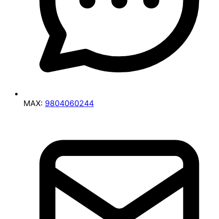
MAX:
9804060244