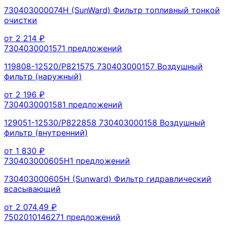
730403000074H (SunWard) Фильтр топливный тонкой
очистки
от
2 214
₽
730403000157
1
предложений
119808-12520/P821575 730403000157 Воздушный
фильтр (наружный)
от
2 196
₽
730403000158
1
предложений
129051-12530/P822858 730403000158 Воздушный
фильтр (внутренний)
от
1 830
₽
730403000605H
1
предложений
730403000605H (Sunward) Фильтр гидравлический
всасывающий
от
2 074,49
₽
750201014627
1
предложений