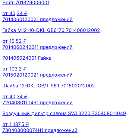
Болт 701329006001
от
40,34
₽
701406012002
1
предложений
Гайка M12-10-DKL GB6170 701406012002
от
15,52
₽
701406024001
1
предложений
701406024001 Гайка
от
103,2
₽
701502012002
1
предложений
Шайба 12-DKL GB/T 96.1 701502012002
от
40,34
₽
720408011049
1
предложений
Воздушный фильтр салона SWL3220 720408011049
от
1 137,5
₽
730403000074H
1
предложений