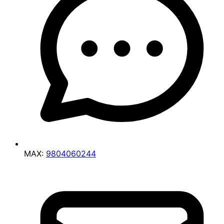
MAX:
9804060244