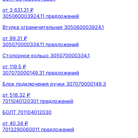
от
3 631,31
₽
305060003924.1
1
предложений
Втулка ограничительная 305060003924.1
от
99,31
₽
305070000334.1
1
предложений
Стопорное кольцо 305070000334.1
от
119,5
₽
307070000149.3
1
предложений
Блок подключения ручки 307070000149.3
от
518,32
₽
701104012030
1
предложений
БОЛТ 701104012030
от
40,34
₽
701329006001
1
предложений