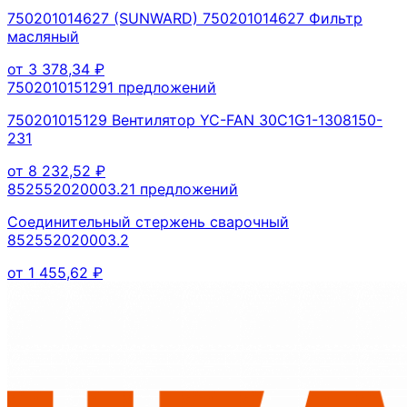
750201014627 (SUNWARD) 750201014627 Фильтр
масляный
от
3 378,34
₽
750201015129
1
предложений
750201015129 Вентилятор YC-FAN 30C1G1-1308150-
231
от
8 232,52
₽
852552020003.2
1
предложений
Соединительный стержень сварочный
852552020003.2
от
1 455,62
₽