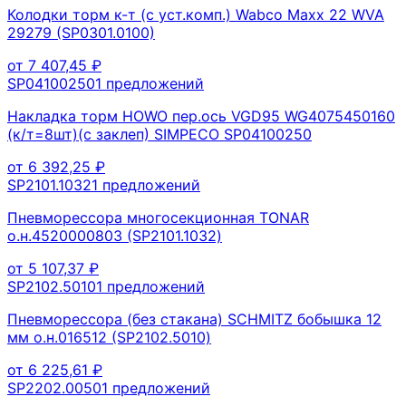
Колодки торм к-т (с уст.комп.) Wabco Maxx 22 WVA
29279 (SP0301.0100)
от
7 407,45
₽
SP04100250
1
предложений
Накладка торм HOWO пер.ось VGD95 WG4075450160
(к/т=8шт)(с заклеп) SIMPECO SP04100250
от
6 392,25
₽
SP2101.1032
1
предложений
Пневморессора многосекционная TONAR
о.н.4520000803 (SP2101.1032)
от
5 107,37
₽
SP2102.5010
1
предложений
Пневморессора (без стакана) SCHMITZ бобышка 12
мм о.н.016512 (SP2102.5010)
от
6 225,61
₽
SP2202.0050
1
предложений