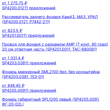
от
1 275,75
₽
SP4200.0121
1
предложений
Рассеиватель заднего фонаря КамАЗ, МАЗ, УРАЛ
(SP4200.0121, Р7442-211)
от
823,5
₽
SP4201.0011
1
предложений
Провод для фонаря с разъемом АМР (7 конт. 90 град)
20 см ответная часть (SP4201.0011, ТАС-680081)
от
1 031,4
₽
SP4203.0381
1
предложений
Фонарь маркерный SML2100 бел. без кронштейна
(SP4203.0381, 153-01)
от
846,45
₽
SP4205.0091
1
предложений
Фонарь габаритный SPL1200 левый (SP4205.0091,
ФГ-20-02L)