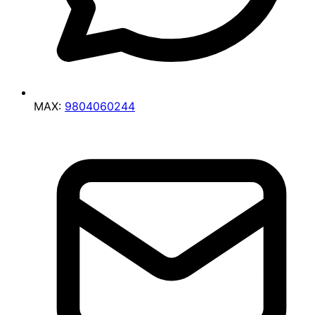
MAX:
9804060244