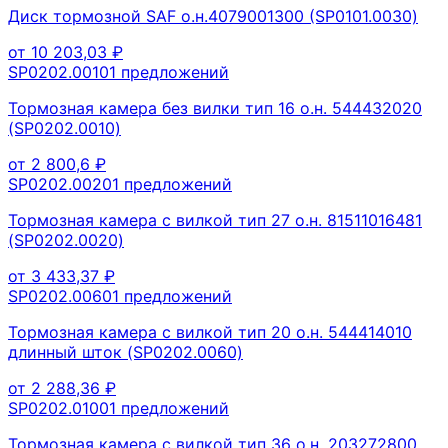
Диск тормозной SAF о.н.4079001300 (SP0101.0030)
от
10 203,03
₽
SP0202.0010
1
предложений
Тормозная камера без вилки тип 16 о.н. 544432020
(SP0202.0010)
от
2 800,6
₽
SP0202.0020
1
предложений
Тормозная камера с вилкой тип 27 о.н. 81511016481
(SP0202.0020)
от
3 433,37
₽
SP0202.0060
1
предложений
Тормозная камера с вилкой тип 20 о.н. 544414010
длинный шток (SP0202.0060)
от
2 288,36
₽
SP0202.0100
1
предложений
Тормозная камера с вилкой тип 36 о.н. 203272800