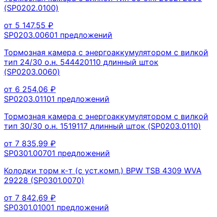
(SP0202.0100)
от
5 147,55
₽
SP0203.0060
1
предложений
Тормозная камера с энергоаккумулятором с вилкой
тип 24/30 о.н. 544420110 длинный шток
(SP0203.0060)
от
6 254,06
₽
SP0203.0110
1
предложений
Тормозная камера с энергоаккумулятором с вилкой
тип 30/30 о.н. 1519117 длинный шток (SP0203.0110)
от
7 835,99
₽
SP0301.0070
1
предложений
Колодки торм к-т (с уст.комп.) BPW TSB 4309 WVA
29228 (SP0301.0070)
от
7 842,69
₽
SP0301.0100
1
предложений