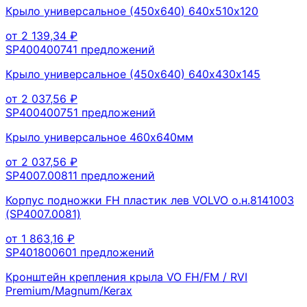
Крыло универсальное (450х640) 640х510х120
от
2 139,34
₽
SP40040074
1
предложений
Крыло универсальное (450х640) 640х430х145
от
2 037,56
₽
SP40040075
1
предложений
Крыло универсальное 460х640мм
от
2 037,56
₽
SP4007.0081
1
предложений
Корпус подножки FH пластик лев VOLVO о.н.8141003
(SP4007.0081)
от
1 863,16
₽
SP40180060
1
предложений
Кронштейн крепления крыла VO FH/FM / RVI
Premium/Magnum/Kerax