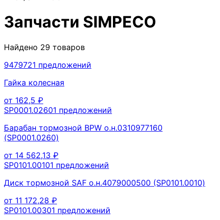
Запчасти
SIMPECO
Найдено
29
товаров
947972
1
предложений
Гайка колесная
от
162,5
₽
SP0001.0260
1
предложений
Барабан тормозной BPW о.н.0310977160
(SP0001.0260)
от
14 562,13
₽
SP0101.0010
1
предложений
Диск тормозной SAF о.н.4079000500 (SP0101.0010)
от
11 172,28
₽
SP0101.0030
1
предложений