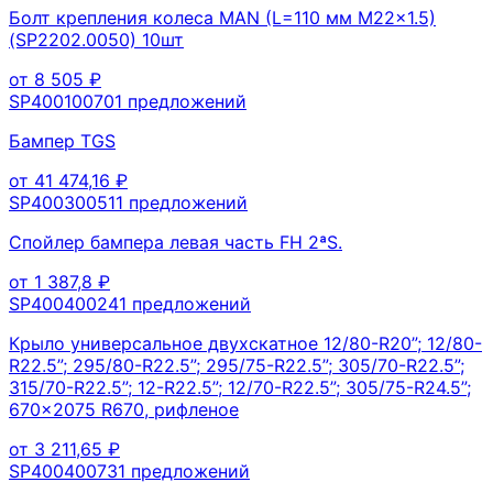
Болт крепления колеса MAN (L=110 мм M22x1.5)
(SP2202.0050) 10шт
от
8 505
₽
SP40010070
1
предложений
Бампер TGS
от
41 474,16
₽
SP40030051
1
предложений
Спойлер бампера левая часть FH 2ªS.
от
1 387,8
₽
SP40040024
1
предложений
Крыло универсальное двухскатное 12/80-R20”; 12/80-
R22.5”; 295/80-R22.5”; 295/75-R22.5”; 305/70-R22.5”;
315/70-R22.5”; 12-R22.5”; 12/70-R22.5”; 305/75-R24.5”;
670x2075 R670, рифленое
от
3 211,65
₽
SP40040073
1
предложений