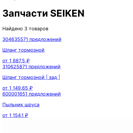
Запчасти
SEIKEN
Найдено
3
товаров
30463557
1
предложений
Шланг тормозной
от
1 687,5
₽
31062587
1
предложений
Шланг тормозной | зад |
от
1 149,65
₽
60000165
1
предложений
Пыльник шруса
от
1 154,1
₽