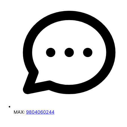
MAX:
9804060244