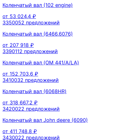
Коленчатый вал (102 engine)
от
53 024,4
₽
335005
2
предложений
Коленчатый вал (6466,6076)
от
207 918
₽
339011
2
предложений
Коленчатый вал (OM 441/A/LA)
от
152 703,6
₽
341003
2
предложений
Коленчатый вал (6068HR)
от
318 667,2
₽
342002
2
предложений
Коленчатый вал John deere (6090)
от
411 748,8
₽
343002
2
предложений