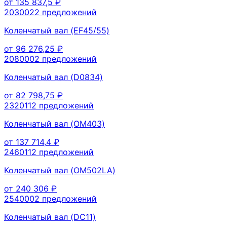
от
135 837,5
₽
203002
2
предложений
Коленчатый вал (EF45/55)
от
96 276,25
₽
208000
2
предложений
Коленчатый вал (D0834)
от
82 798,75
₽
232011
2
предложений
Коленчатый вал (OM403)
от
137 714,4
₽
246011
2
предложений
Коленчатый вал (OM502LA)
от
240 306
₽
254000
2
предложений
Коленчатый вал (DC11)