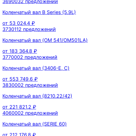
369003
2
предложений
Коленчатый вал B Series (5.9L)
от
53 024,4
₽
373011
2
предложений
Коленчатый вал (OM 541/OM501LA)
от
183 364,8
₽
377000
2
предложений
Коленчатый вал (3406-E, C)
от
553 749,6
₽
383000
2
предложений
Коленчатый вал (8210.22/42)
от
221 821,2
₽
406000
2
предложений
Коленчатый вал (SERIE 60)
от
212 176,8
₽