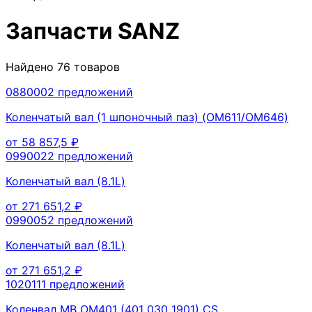
Запчасти
SANZ
Найдено
76
товаров
088000
2
предложений
Коленчатый вал (1 шпоночный паз) (OM611/OM646)
от
58 857,5
₽
099002
2
предложений
Коленчатый вал (8.1L)
от
271 651,2
₽
099005
2
предложений
Коленчатый вал (8.1L)
от
271 651,2
₽
102011
1
предложений
Коленвал MB OM401 (401 030 1901) CS