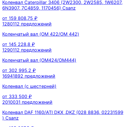
Коленвал Caterpillar 3406 (2W2300, 2W2585, 1W6207,
6N3907, 7C4859, 1170456) Csanz
от
159 808,75
₽
128011
2
предложений
Коленчатый вал (OM 422/OM 442)
от
145 228,8
₽
129011
2
предложений
Коленчатый вал (OM424/OM444)
от
302 995,2
₽
1694189
2
предложений
Коленвал (с шестерней)
от
333 500
₽
201003
1
предложений
Коленвал DAF 1160/ATI DKX ,DKZ (028 8836, 02231599
) Csanz