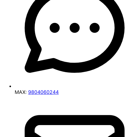
MAX:
9804060244