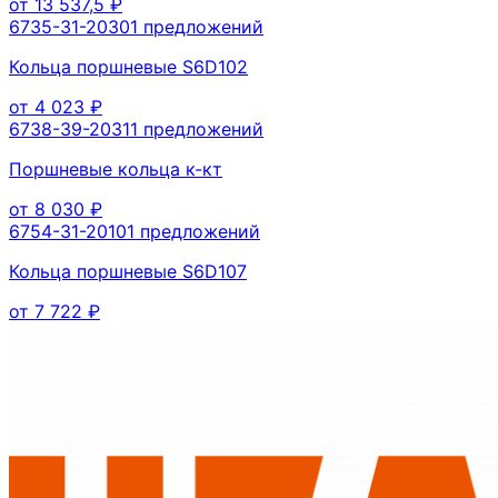
от
13 537,5
₽
6735-31-2030
1
предложений
Кольца поршневые S6D102
от
4 023
₽
6738-39-2031
1
предложений
Поршневые кольца к-кт
от
8 030
₽
6754-31-2010
1
предложений
Кольца поршневые S6D107
от
7 722
₽