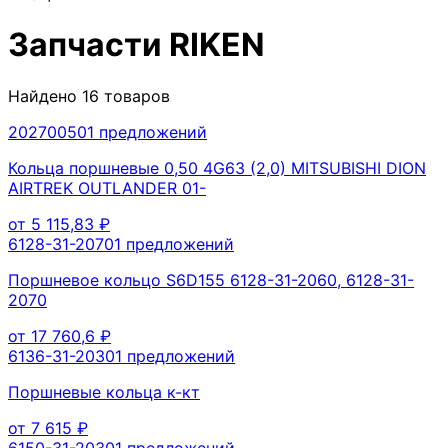
Запчасти
RIKEN
Найдено
16
товаров
20270050
1
предложений
Кольца поршневые 0,50 4G63 (2,0) MITSUBISHI DION
AIRTREK OUTLANDER 01-
от
5 115,83
₽
6128-31-2070
1
предложений
Поршневое кольцо S6D155 6128-31-2060, 6128-31-
2070
от
17 760,6
₽
6136-31-2030
1
предложений
Поршневые кольца к-кт
от
7 615
₽
6150-31-2030
1
предложений