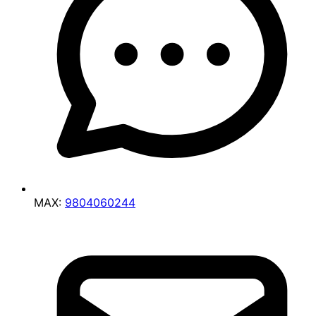
MAX:
9804060244