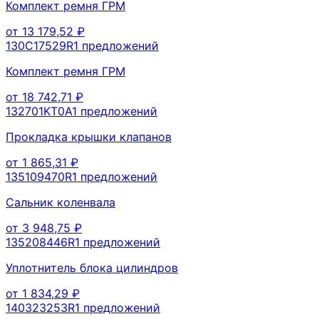
Комплект ремня ГРМ
от
13 179,52
₽
130C17529R
1
предложений
Комплект ремня ГРМ
от
18 742,71
₽
132701KT0A
1
предложений
Прокладка крышки клапанов
от
1 865,31
₽
135109470R
1
предложений
Сальник коленвала
от
3 948,75
₽
135208446R
1
предложений
Уплотнитель блока цилиндров
от
1 834,29
₽
140323253R
1
предложений