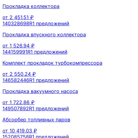
Прокладка коллектора
от
2 451,51
₽
140328698R
1
предложений
Прокладка впускного коллектора
от
1 526,94
₽
144159991R
1
предложений
Комплект прокладок турбокомпрессора
от
2 550,24
₽
146582446R
1
предложений
Прокладка вакуумного насоса
от
1 722,86
₽
149507892R
1
предложений
Абсорбер топливных паров
от
10 419,03
₽
152085758R
1
предложений