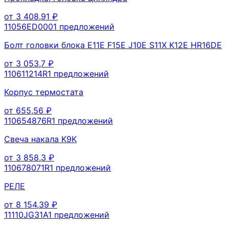
от
3 408,91
₽
11056ED000
1
предложений
Болт головки блока E11E F15E J10E S11X K12E HR16DE
от
3 053,7
₽
110611214R
1
предложений
Корпус термостата
от
655,56
₽
110654876R
1
предложений
Свеча накала K9K
от
3 858,3
₽
110678071R
1
предложений
РЕЛЕ
от
8 154,39
₽
11110JG31A
1
предложений