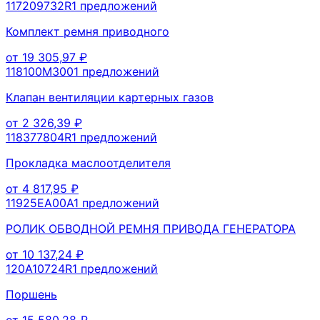
117209732R
1
предложений
Комплект ремня приводного
от
19 305,97
₽
118100M300
1
предложений
Клапан вентиляции картерных газов
от
2 326,39
₽
118377804R
1
предложений
Прокладка маслоотделителя
от
4 817,95
₽
11925EA00A
1
предложений
РОЛИК ОБВОДНОЙ РЕМНЯ ПРИВОДА ГЕНЕРАТОРА
от
10 137,24
₽
120A10724R
1
предложений
Поршень
от
15 580,28
₽