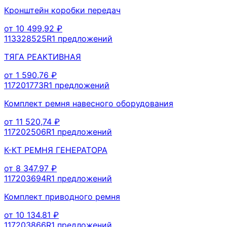
Кронштейн коробки передач
от
10 499,92
₽
113328525R
1
предложений
ТЯГА РЕАКТИВНАЯ
от
1 590,76
₽
117201773R
1
предложений
Комплект ремня навесного оборудования
от
11 520,74
₽
117202506R
1
предложений
К-КТ РЕМНЯ ГЕНЕРАТОРА
от
8 347,97
₽
117203694R
1
предложений
Комплект приводного ремня
от
10 134,81
₽
117203866R
1
предложений