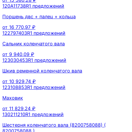
120A11738R
1
предложений
Поршень двс + палец + кольца
от
16 770,97
₽
122797403R
1
предложений
Сальник коленчатого вала
от
9 940,09
₽
123030453R
1
предложений
Шкив ременной коленчатого вала
от
10 929,74
₽
123108853R
1
предложений
Маховик
от
11 829,24
₽
130211210R
1
предложений
Шестерня коленчатого вала (8200758088) (
8200758088 )