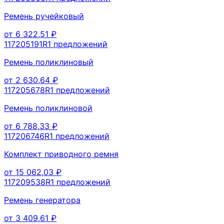
Ремень ручейковый
от
6 322,51
₽
117205191R
1
предложений
Ремень поликлиновый
от
2 630,64
₽
117205678R
1
предложений
Ремень поликлиновой
от
6 788,33
₽
117206746R
1
предложений
Комплект приводного ремня
от
15 062,03
₽
117209538R
1
предложений
Ремень генератора
от
3 409,61
₽