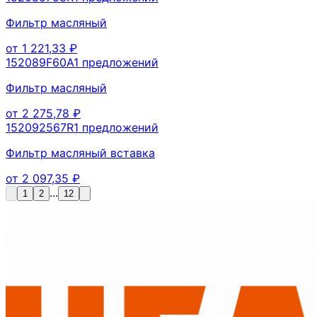
Фильтр масляный
от
1 221,33
₽
152089F60A
1
предложений
Фильтр масляный
от
2 275,78
₽
152092567R
1
предложений
Фильтр масляный вставка
от
2 097,35
₽
...
1
2
12