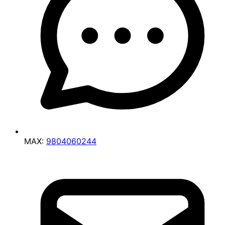
MAX:
9804060244