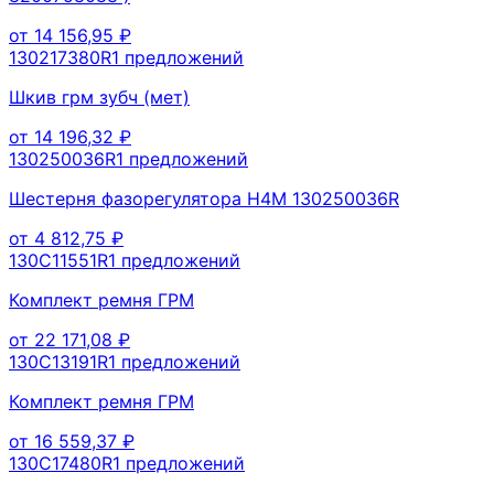
от
14 156,95
₽
130217380R
1
предложений
Шкив грм зубч (мет)
от
14 196,32
₽
130250036R
1
предложений
Шестерня фазорегулятора H4M 130250036R
от
4 812,75
₽
130C11551R
1
предложений
Комплект ремня ГРМ
от
22 171,08
₽
130C13191R
1
предложений
Комплект ремня ГРМ
от
16 559,37
₽
130C17480R
1
предложений