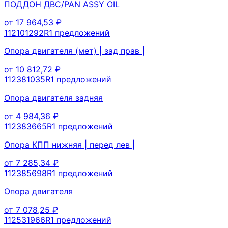
ПОДДОН ДВС/PAN ASSY OIL
от
17 964,53
₽
112101292R
1
предложений
Опора двигателя (мет) | зад прав |
от
10 812,72
₽
112381035R
1
предложений
Опора двигателя задняя
от
4 984,36
₽
112383665R
1
предложений
Опора КПП нижняя | перед лев |
от
7 285,34
₽
112385698R
1
предложений
Опора двигателя
от
7 078,25
₽
112531966R
1
предложений