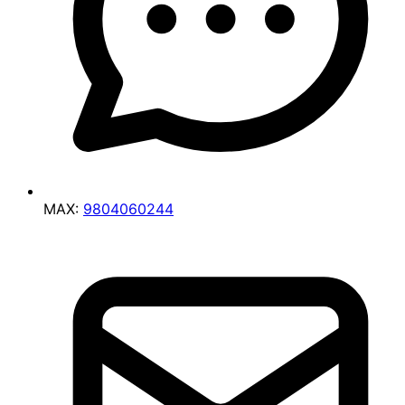
MAX:
9804060244