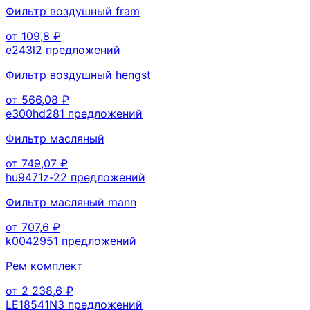
Фильтр воздушный fram
от
109,8
₽
e243l
2
предложений
Фильтр воздушный hengst
от
566,08
₽
e300hd28
1
предложений
Фильтр масляный
от
749,07
₽
hu9471z-2
2
предложений
Фильтр масляный mann
от
707,6
₽
k004295
1
предложений
Рем комплект
от
2 238,6
₽
LE18541N
3
предложений