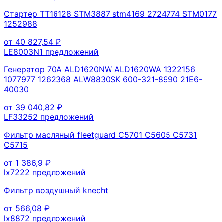
Стартер TT16128 STM3887 stm4169 2724774 STM0177
1252988
от
40 827,54
₽
LE8003N
1
предложений
Генератор 70A ALD1620NW ALD1620WA 1322156
1077977 1262368 ALW8830SK 600-321-8990 21E6-
40030
от
39 040,82
₽
LF3325
2
предложений
Фильтр масляный fleetguard С5701 C5605 C5731
C5715
от
1 386,9
₽
lx722
2
предложений
Фильтр воздушный knecht
от
566,08
₽
lx887
2
предложений