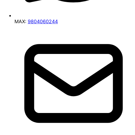
MAX:
9804060244