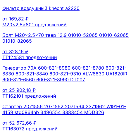
Фильтр воздушный knecht a2220
от
169,82
₽
M20x2.5x80
1
предложений
Болт M20x2.5x70 твер 12,9 01010-52065 01010-62065
01010-82065
от
328,16
₽
TT12458
1
предложений
Генератор 70А 600-821-8980 600-821-8780 600-821-
8830 600-821-8840 600-821-9310 ALW8830 UA1620IR
600-821-6560 600-821-8990 DT007
от
25 902,18
₽
TT16210
1
предложений
Стартер 2071556 2071562 2071564 2371962 WI91-01-
4159 std0864nb 3496554 3383454 MDD326
от
52 672,66
₽
TT16307
2
предложений