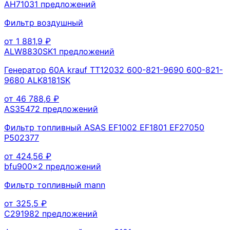
AH7103
1
предложений
Фильтр воздушный
от
1 881,9
₽
ALW8830SK
1
предложений
Генератор 60A krauf TT12032 600-821-9690 600-821-
9680 ALK8181SK
от
46 788,6
₽
AS3547
2
предложений
Фильтр топливный ASAS EF1002 EF1801 EF27050
P502377
от
424,56
₽
bfu900x
2
предложений
Фильтр топливный mann
от
325,5
₽
C29198
2
предложений