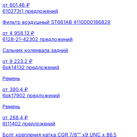
от
601,46
₽
610273t
1
предложений
Фильтр воздушный ST661AB 4110000186829
от
4 958,13
₽
6128-21-4230
2
предложений
Сальник коленвала задний
от
9 223,2
₽
6pk1413
2
предложений
Ремень
от
390,4
₽
6pk1790
2
предложений
Ремень
от
268,4
₽
6t1140
2
предложений
Болт крепления катка CGR 7/8"" x9 UNC x 86,5