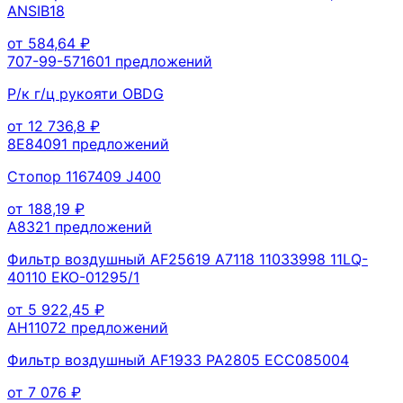
ANSIB18
от
584,64
₽
707-99-57160
1
предложений
Р/к г/ц рукояти OBDG
от
12 736,8
₽
8E8409
1
предложений
Стопор 1167409 J400
от
188,19
₽
A832
1
предложений
Фильтр воздушный AF25619 A7118 11033998 11LQ-
40110 EKO-01295/1
от
5 922,45
₽
AH1107
2
предложений
Фильтр воздушный AF1933 PA2805 ECC085004
от
7 076
₽