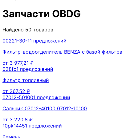
Запчасти
OBDG
Найдено
50
товаров
00221-30-1
1
предложений
Фильтр-водоотделитель BENZA с базой фильтра
от
3 977,21
₽
028fc
1
предложений
Фильтр топливный
от
267,52
₽
07012-50100
1
предложений
Сальник 07012-40100 07012-10100
от
3 220,8
₽
10pk1445
1
предложений
Ремень