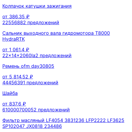
Колпачок катушки зажигания
от
386,35
₽
2255688
2
предложений
Сальник выходного вала гидромотора T8000
HydraRTK
от
1 061,4
₽
22x14x2060la
2
предложений
Ремень ofm day30805
от
5 814,52
₽
4445639
1
предложений
Шайба
от
837,6
₽
61000070005
2
предложений
Фильтр масляный LF4054 3831236 LFP2222 LF3625
SP102047 JX0818 234486