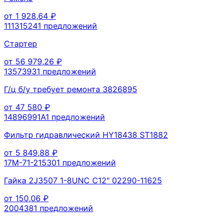
от
1 928,64
₽
11131524
1
предложений
Стартер
от
56 979,26
₽
1357393
1
предложений
Г/ц б/у требует ремонта 3826895
от
47 580
₽
14896991A
1
предложений
Фильтр гидравлический HY18438 ST1882
от
5 849,88
₽
17M-71-21530
1
предложений
Гайка 2J3507 1-8UNC C12" 02290-11625
от
150,06
₽
200438
1
предложений