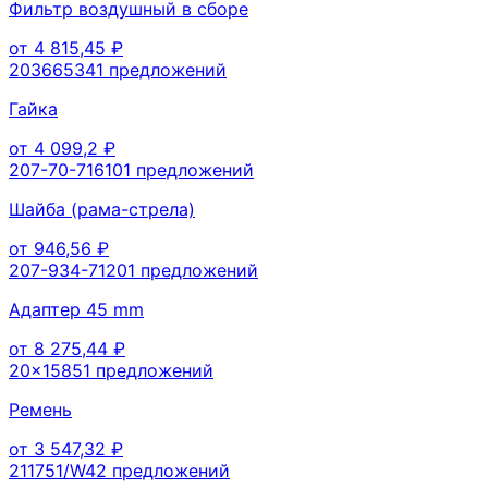
Фильтр воздушный в сборе
от
4 815,45
₽
20366534
1
предложений
Гайка
от
4 099,2
₽
207-70-71610
1
предложений
Шайба (рама-стрела)
от
946,56
₽
207-934-7120
1
предложений
Адаптер 45 mm
от
8 275,44
₽
20x1585
1
предложений
Ремень
от
3 547,32
₽
211751/W4
2
предложений