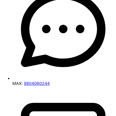
MAX:
9804060244