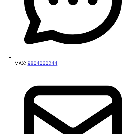
MAX:
9804060244