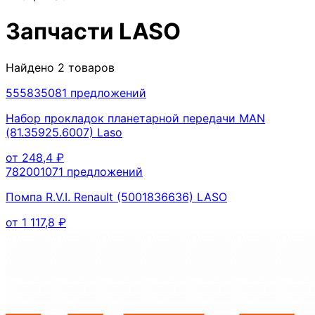
Запчасти
LASO
Найдено
2
товаров
55583508
1
предложений
Набор прокладок планетарной передачи MAN
(81.35925.6007) Laso
от
248,4
₽
78200107
1
предложений
Помпа R.V.I. Renault (5001836636) LASO
от
1 117,8
₽