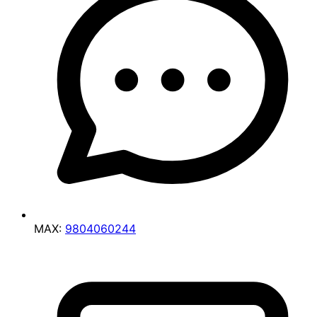
MAX:
9804060244