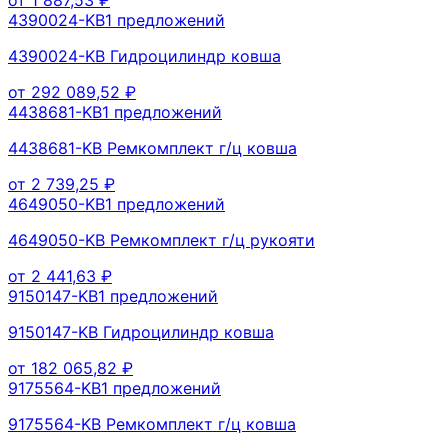
4390024-KB
1
предложений
4390024-KB Гидроцилиндр ковша
от
292 089,52
₽
4438681-KB
1
предложений
4438681-KB Ремкомплект г/ц ковша
от
2 739,25
₽
4649050-KB
1
предложений
4649050-KB Ремкомплект г/ц рукояти
от
2 441,63
₽
9150147-KB
1
предложений
9150147-KB Гидроцилиндр ковша
от
182 065,82
₽
9175564-KB
1
предложений
9175564-KB Ремкомплект г/ц ковша