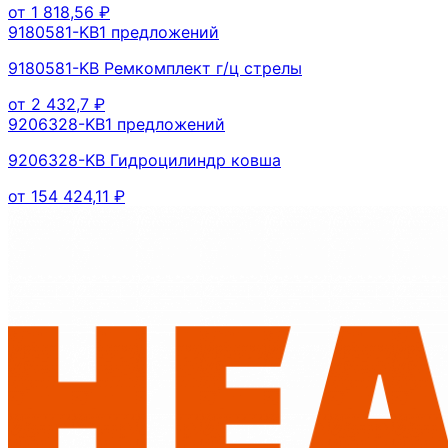
от
1 818,56
₽
9180581-KB
1
предложений
9180581-KB Ремкомплект г/ц стрелы
от
2 432,7
₽
9206328-KB
1
предложений
9206328-KB Гидроцилиндр ковша
от
154 424,11
₽