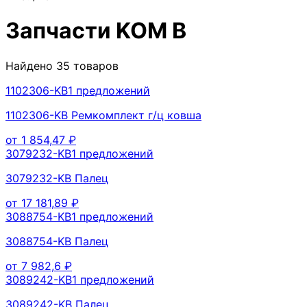
Запчасти
KOM B
Найдено
35
товаров
1102306-KB
1
предложений
1102306-KB Ремкомплект г/ц ковша
от
1 854,47
₽
3079232-KB
1
предложений
3079232-KB Палец
от
17 181,89
₽
3088754-KB
1
предложений
3088754-KB Палец
от
7 982,6
₽
3089242-KB
1
предложений
3089242-KB Палец