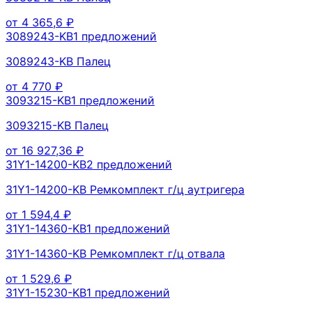
от
4 365,6
₽
3089243-KB
1
предложений
3089243-KB Палец
от
4 770
₽
3093215-KB
1
предложений
3093215-KB Палец
от
16 927,36
₽
31Y1-14200-KB
2
предложений
31Y1-14200-KB Ремкомплект г/ц аутригера
от
1 594,4
₽
31Y1-14360-KB
1
предложений
31Y1-14360-KB Ремкомплект г/ц отвала
от
1 529,6
₽
31Y1-15230-KB
1
предложений