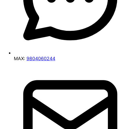
MAX:
9804060244