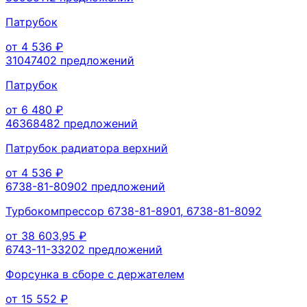
Патрубок
от
4 536
₽
3104740
2
предложений
Патрубок
от
6 480
₽
4636848
2
предложений
Патрубок радиатора верхний
от
4 536
₽
6738-81-8090
2
предложений
Турбокомпрессор 6738-81-8901, 6738-81-8092
от
38 603,95
₽
6743-11-3320
2
предложений
Форсунка в сборе с держателем
от
15 552
₽