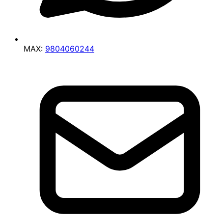
MAX:
9804060244