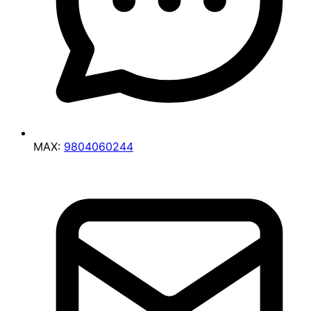
MAX:
9804060244