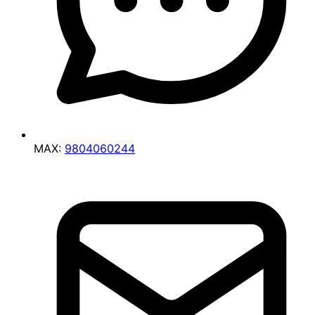
MAX:
9804060244