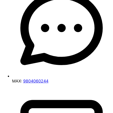
MAX:
9804060244