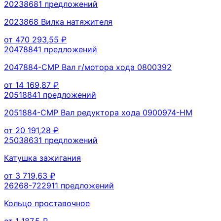
2023868
1
предложений
2023868 Вилка натяжителя
от
470 293,55
₽
2047884
1
предложений
2047884-CMP Вал г/мотора хода 0800392
от
14 169,87
₽
2051884
1
предложений
2051884-CMP Вал редуктора хода 0900974-HM
от
20 191,28
₽
2503863
1
предложений
Катушка зажигания
от
3 719,63
₽
26268-72291
1
предложений
Кольцо проставочное
от
1 187,5
₽