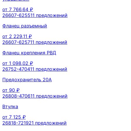
от
7 766,64
₽
26607-62551
1
предложений
Фланец разъемный
от
2 229,11
₽
26607-62571
1
предложений
Фланец крепления РВД
от
1 098,02
₽
26752-47041
1
предложений
Предохранитель 20A
от
90
₽
26808-47061
1
предложений
Втулка
от
7 125
₽
26818-72192
1
предложений