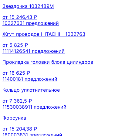
Звездочка 1032489M
от
15 246,43
₽
1032763
1
предложений
Жгут проводов HITACHI - 1032763
от
5 825
₽
1111412654
1
предложений
Прокладка головки блока цилиндров
от
16 625
₽
1140018
1
предложений
Кольцо уплотнительное
от
7 362,5
₽
1153003891
1
предложений
Форсунка
от
15 204,38
₽
18000383
1
предложений