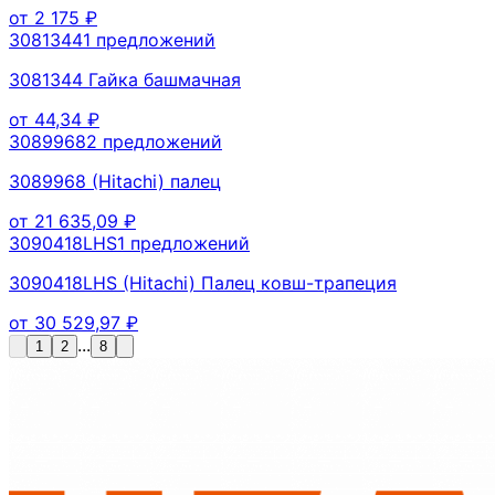
от
2 175
₽
3081344
1
предложений
3081344 Гайка башмачная
от
44,34
₽
3089968
2
предложений
3089968 (Hitachi) палец
от
21 635,09
₽
3090418LHS
1
предложений
3090418LHS (Hitachi) Палец ковш-трапеция
от
30 529,97
₽
...
1
2
8