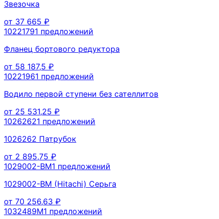
Звезочка
от
37 665
₽
1022179
1
предложений
Фланец бортового редуктора
от
58 187,5
₽
1022196
1
предложений
Водило первой ступени без сателлитов
от
25 531,25
₽
1026262
1
предложений
1026262 Патрубок
от
2 895,75
₽
1029002-BM
1
предложений
1029002-BM (Hitachi) Серьга
от
70 256,63
₽
1032489M
1
предложений