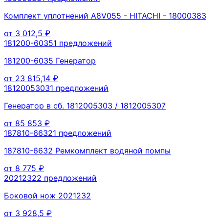
Комплект уплотнений A8V055 - HITACHI - 18000383
от
3 012,5
₽
181200-6035
1
предложений
181200-6035 Генератор
от
23 815,14
₽
1812005303
1
предложений
Генератор в сб. 1812005303 / 1812005307
от
85 853
₽
187810-6632
1
предложений
187810-6632 Ремкомплект водяной помпы
от
8 775
₽
2021232
2
предложений
Боковой нож 2021232
от
3 928,5
₽