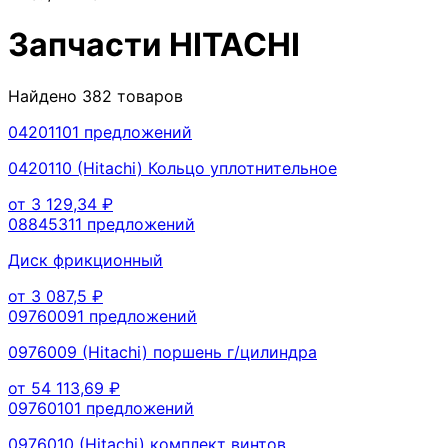
Запчасти
HITACHI
Найдено
382
товаров
0420110
1
предложений
0420110 (Hitachi) Кольцо уплотнительное
от
3 129,34
₽
0884531
1
предложений
Диск фрикционный
от
3 087,5
₽
0976009
1
предложений
0976009 (Hitachi) поршень г/цилиндра
от
54 113,69
₽
0976010
1
предложений
0976010 (Hitachi) комплект винтов