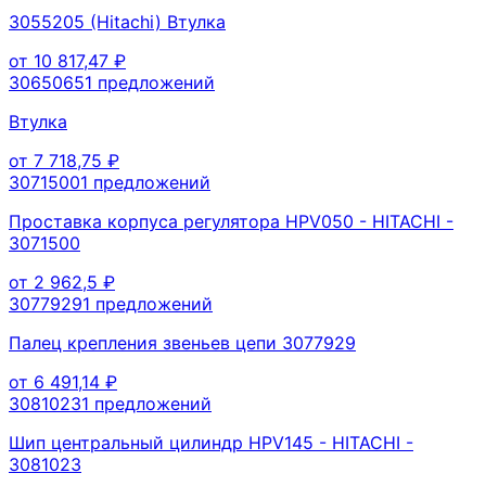
3055205 (Hitachi) Втулка
от
10 817,47
₽
3065065
1
предложений
Втулка
от
7 718,75
₽
3071500
1
предложений
Проставка корпуса регулятора HPV050 - HITACHI -
3071500
от
2 962,5
₽
3077929
1
предложений
Палец крепления звеньев цепи 3077929
от
6 491,14
₽
3081023
1
предложений
Шип центральный цилиндр HPV145 - HITACHI -
3081023