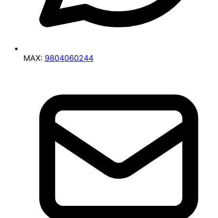
MAX:
9804060244