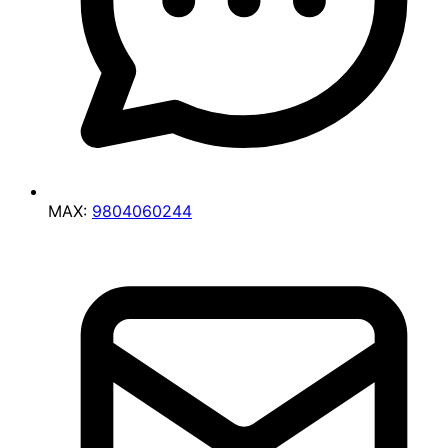
MAX:
9804060244