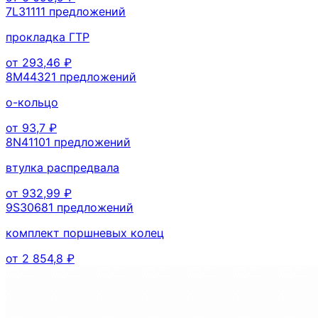
7L3111
1
предложений
прокладка ГТР
от
293,46
₽
8M4432
1
предложений
о-кольцо
от
93,7
₽
8N4110
1
предложений
втулка распредвала
от
932,99
₽
9S3068
1
предложений
комплект поршневых колец
от
2 854,8
₽