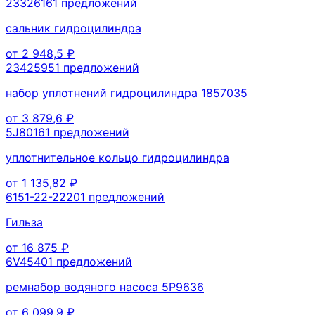
2332616
1
предложений
сальник гидроцилиндра
от
2 948,5
₽
2342595
1
предложений
набор уплотнений гидроцилиндра 1857035
от
3 879,6
₽
5J8016
1
предложений
уплотнительное кольцо гидроцилиндра
от
1 135,82
₽
6151-22-2220
1
предложений
Гильза
от
16 875
₽
6V4540
1
предложений
ремнабор водяного насоса 5P9636
от
6 099,9
₽