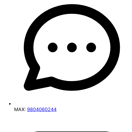
MAX:
9804060244