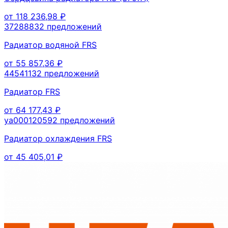
от
118 236,98
₽
3728883
2
предложений
Радиатор водяной FRS
от
55 857,36
₽
4454113
2
предложений
Радиатор FRS
от
64 177,43
₽
ya00012059
2
предложений
Радиатор охлаждения FRS
от
45 405,01
₽