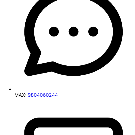
MAX:
9804060244