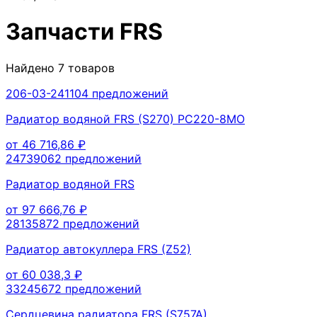
Запчасти
FRS
Найдено
7
товаров
206-03-24110
4
предложений
Радиатор водяной FRS (S270) PC220-8MO
от
46 716,86
₽
2473906
2
предложений
Радиатор водяной FRS
от
97 666,76
₽
2813587
2
предложений
Радиатор автокуллера FRS (Z52)
от
60 038,3
₽
3324567
2
предложений
Сердцевина радиатора FRS (S757A)