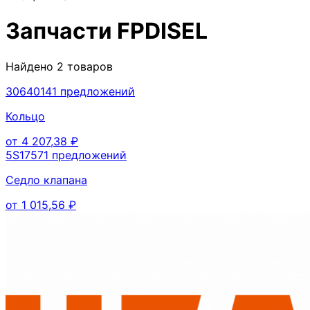
Запчасти
FPDISEL
Найдено
2
товаров
3064014
1
предложений
Кольцо
от
4 207,38
₽
5S1757
1
предложений
Седло клапана
от
1 015,56
₽