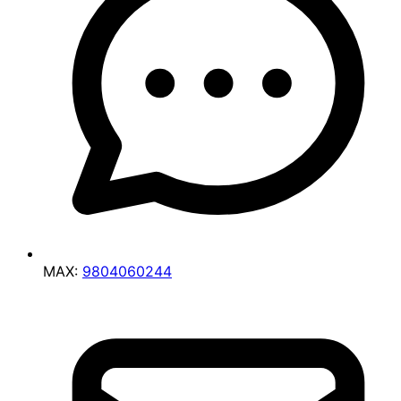
MAX:
9804060244