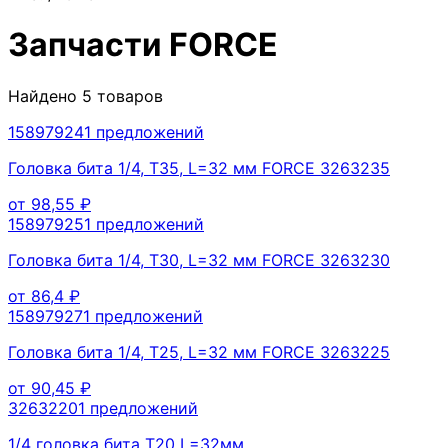
Запчасти
FORCE
Найдено
5
товаров
15897924
1
предложений
Головка бита 1/4, Т35, L=32 мм FORCE 3263235
от
98,55
₽
15897925
1
предложений
Головка бита 1/4, Т30, L=32 мм FORCE 3263230
от
86,4
₽
15897927
1
предложений
Головка бита 1/4, Т25, L=32 мм FORCE 3263225
от
90,45
₽
3263220
1
предложений
1/4 головка бита Т20 L=32мм