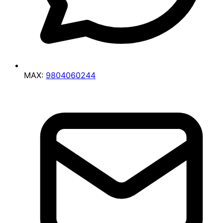
MAX:
9804060244