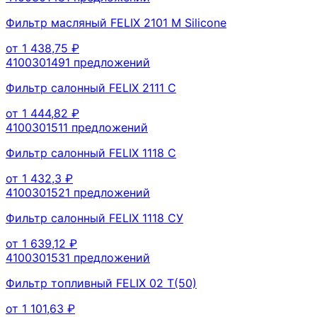
Фильтр масляный FELIX 2101 М Silicone
от
1 438,75
₽
410030149
1
предложений
Фильтр салонный FELIX 2111 С
от
1 444,82
₽
410030151
1
предложений
Фильтр салонный FELIX 1118 C
от
1 432,3
₽
410030152
1
предложений
Фильтр салонный FELIX 1118 CУ
от
1 639,12
₽
410030153
1
предложений
Фильтр топливный FELIX 02 T(50)
от
1 101,63
₽