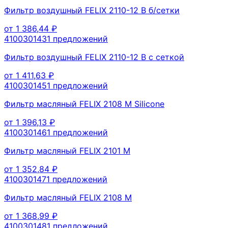
Фильтр воздушный FELIX 2110-12 В б/сетки
от
1 386,44
₽
410030143
1
предложений
Фильтр воздушный FELIX 2110-12 В с сеткой
от
1 411,63
₽
410030145
1
предложений
Фильтр масляный FELIX 2108 М Silicone
от
1 396,13
₽
410030146
1
предложений
Фильтр масляный FELIX 2101 М
от
1 352,84
₽
410030147
1
предложений
Фильтр масляный FELIX 2108 М
от
1 368,99
₽
410030148
1
предложений