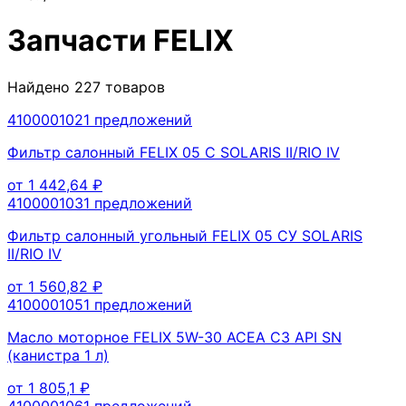
Запчасти
FELIX
Найдено
227
товаров
410000102
1
предложений
Фильтр салонный FELIX 05 С SOLARIS II/RIO IV
от
1 442,64
₽
410000103
1
предложений
Фильтр салонный угольный FELIX 05 СУ SOLARIS
II/RIO IV
от
1 560,82
₽
410000105
1
предложений
Масло моторное FELIX 5W-30 ACEA C3 API SN
(канистра 1 л)
от
1 805,1
₽
410000106
1
предложений