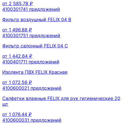
от
2 585,78
₽
410030174
1
предложений
Фильтр воздушный FELIX 04 В
от
1 496,88
₽
410030175
1
предложений
Фильтр салонный FELIX 04 С
от
1 442,64
₽
410040171
1
предложений
Изолента ПВХ FELIX Красная
от
1 072,56
₽
410060002
1
предложений
Салфетки влажные FELIX для рук гигиенические 20
шт
от
1 076,44
₽
410060003
1
предложений