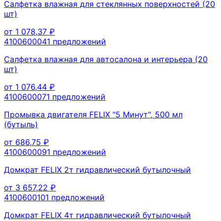
Салфетка влажная для стеклянных поверхностей (20
шт)
от
1 078,37
₽
410060004
1
предложений
Салфетка влажная для автосалона и интерьера (20
шт)
от
1 076,44
₽
410060007
1
предложений
Промывка двигателя FELIX "5 Минут", 500 мл
(бутыль)
от
686,75
₽
410060009
1
предложений
Домкрат FELIX 2т гидравлический бутылочный
от
3 657,22
₽
410060010
1
предложений
Домкрат FELIX 4т гидравлический бутылочный