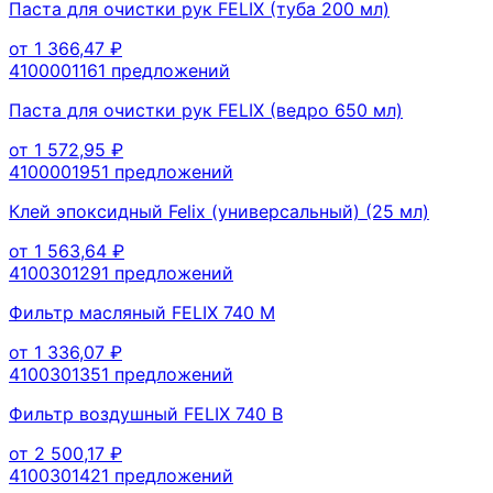
Паста для очистки рук FELIX (туба 200 мл)
от
1 366,47
₽
410000116
1
предложений
Паста для очистки рук FELIX (ведро 650 мл)
от
1 572,95
₽
410000195
1
предложений
Клей эпоксидный Felix (универсальный) (25 мл)
от
1 563,64
₽
410030129
1
предложений
Фильтр масляный FELIX 740 М
от
1 336,07
₽
410030135
1
предложений
Фильтр воздушный FELIX 740 В
от
2 500,17
₽
410030142
1
предложений