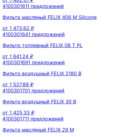
410030161
1
предложений
Фильтр масляный FELIX 406 М Silicone
от
1 473,62
₽
410030164
1
предложений
Фильтр топливный FELIX 08 T PL
от
1 641,24
₽
410030169
1
предложений
Фильтр воздушный FELIX 2180 В
от
1 527,89
₽
410030170
1
предложений
Фильтр воздушный FELIX 30 В
от
1 425,33
₽
410030171
1
предложений
Фильтр масляный FELIX 29 M