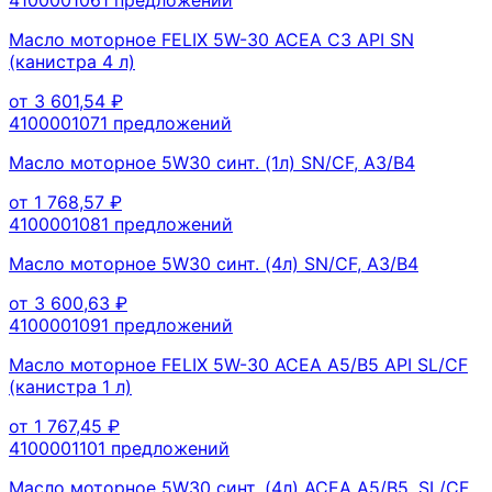
Масло моторное FELIX 5W-30 ACEA C3 API SN
(канистра 4 л)
от
3 601,54
₽
410000107
1
предложений
Масло моторное 5W30 синт. (1л) SN/CF, A3/B4
от
1 768,57
₽
410000108
1
предложений
Масло моторное 5W30 синт. (4л) SN/CF, A3/B4
от
3 600,63
₽
410000109
1
предложений
Масло моторное FELIX 5W-30 ACEA A5/B5 API SL/CF
(канистра 1 л)
от
1 767,45
₽
410000110
1
предложений
Масло моторное 5W30 синт. (4л) ACEA A5/B5, SL/CF