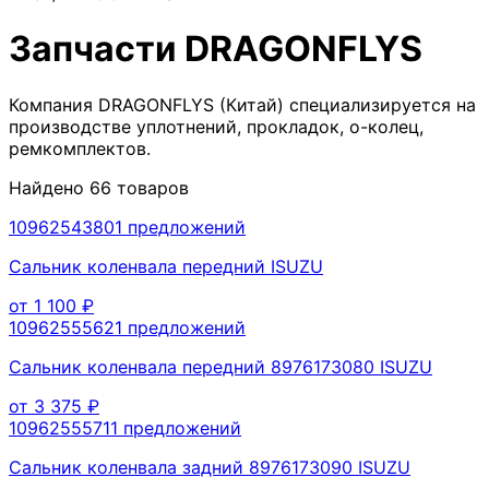
Запчасти
DRAGONFLYS
Компания DRAGONFLYS (Китай) специализируется на
производстве уплотнений, прокладок, о-колец,
ремкомплектов.
Найдено
66
товаров
1096254380
1
предложений
Сальник коленвала передний ISUZU
от
1 100
₽
1096255562
1
предложений
Сальник коленвала передний 8976173080 ISUZU
от
3 375
₽
1096255571
1
предложений
Сальник коленвала задний 8976173090 ISUZU