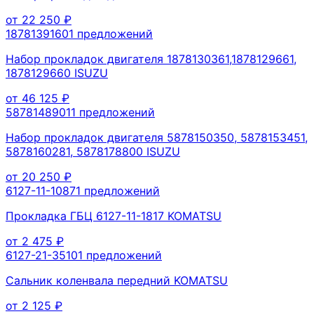
от
22 250
₽
1878139160
1
предложений
Набор прокладок двигателя 1878130361,1878129661,
1878129660 ISUZU
от
46 125
₽
5878148901
1
предложений
Набор прокладок двигателя 5878150350, 5878153451,
5878160281, 5878178800 ISUZU
от
20 250
₽
6127-11-1087
1
предложений
Прокладка ГБЦ 6127-11-1817 KOMATSU
от
2 475
₽
6127-21-3510
1
предложений
Сальник коленвала передний KOMATSU
от
2 125
₽