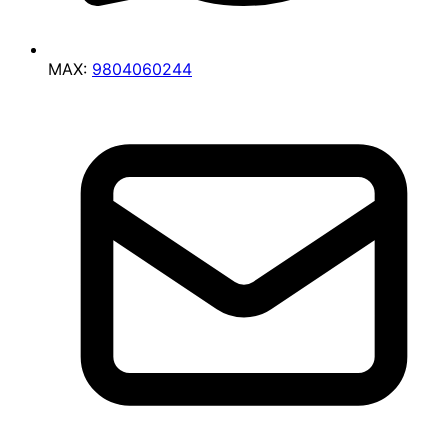
MAX:
9804060244