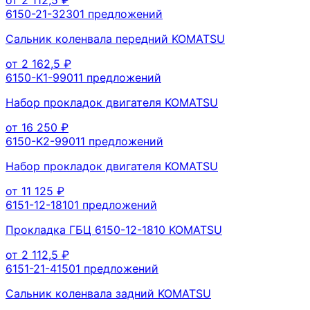
6150-21-3230
1
предложений
Сальник коленвала передний KOMATSU
от
2 162,5
₽
6150-K1-9901
1
предложений
Набор прокладок двигателя KOMATSU
от
16 250
₽
6150-K2-9901
1
предложений
Набор прокладок двигателя KOMATSU
от
11 125
₽
6151-12-1810
1
предложений
Прокладка ГБЦ 6150-12-1810 KOMATSU
от
2 112,5
₽
6151-21-4150
1
предложений
Сальник коленвала задний KOMATSU