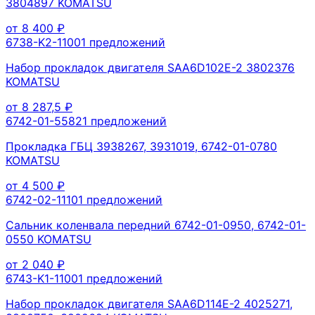
3804897 KOMATSU
от
8 400
₽
6738-K2-1100
1
предложений
Набор прокладок двигателя SAA6D102E-2 3802376
KOMATSU
от
8 287,5
₽
6742-01-5582
1
предложений
Прокладка ГБЦ 3938267, 3931019, 6742-01-0780
KOMATSU
от
4 500
₽
6742-02-1110
1
предложений
Сальник коленвала передний 6742-01-0950, 6742-01-
0550 KOMATSU
от
2 040
₽
6743-K1-1100
1
предложений
Набор прокладок двигателя SAA6D114E-2 4025271,