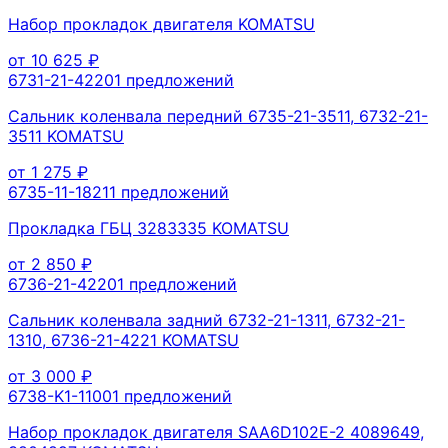
Набор прокладок двигателя KOMATSU
от
10 625
₽
6731-21-4220
1
предложений
Сальник коленвала передний 6735-21-3511, 6732-21-
3511 KOMATSU
от
1 275
₽
6735-11-1821
1
предложений
Прокладка ГБЦ 3283335 KOMATSU
от
2 850
₽
6736-21-4220
1
предложений
Сальник коленвала задний 6732-21-1311, 6732-21-
1310, 6736-21-4221 KOMATSU
от
3 000
₽
6738-K1-1100
1
предложений
Набор прокладок двигателя SAA6D102E-2 4089649,