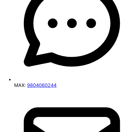
MAX:
9804060244