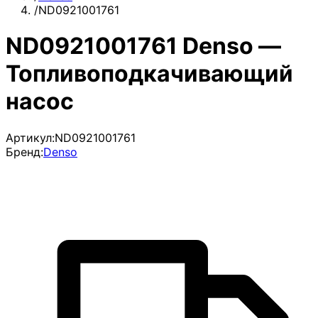
/
ND0921001761
ND0921001761 Denso —
Топливоподкачивающий
насос
Артикул:
ND0921001761
Бренд:
Denso