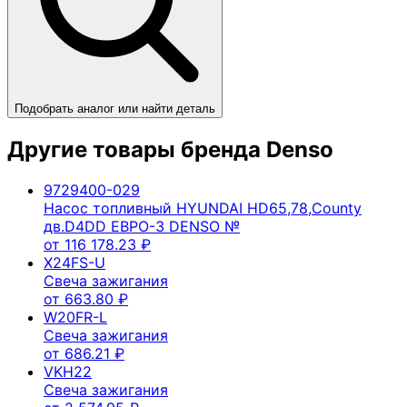
Подобрать аналог или найти деталь
Другие товары бренда
Denso
9729400-029
Насос топливный HYUNDAI HD65,78,County
дв.D4DD ЕВРО-3 DENSO №
от
116 178.23
₽
X24FS-U
Свеча зажигания
от
663.80
₽
W20FR-L
Свеча зажигания
от
686.21
₽
VKH22
Свеча зажигания