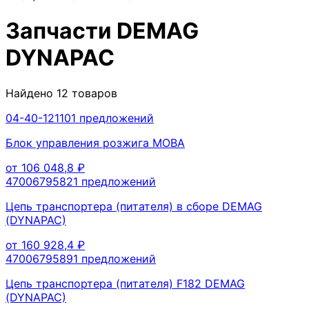
Запчасти
DEMAG
DYNAPAC
Найдено
12
товаров
04-40-12110
1
предложений
Блок управления розжига MOBA
от
106 048,8
₽
4700679582
1
предложений
Цепь транспортера (питателя) в сборе DEMAG
(DYNAPAC)
от
160 928,4
₽
4700679589
1
предложений
Цепь транспортера (питателя) F182 DEMAG
(DYNAPAC)