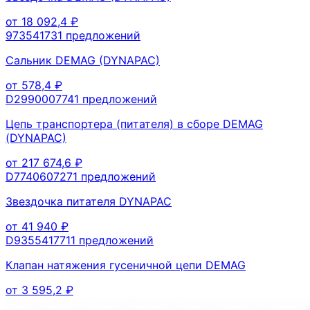
от
18 092,4
₽
97354173
1
предложений
Сальник DEMAG (DYNAPAC)
от
578,4
₽
D299000774
1
предложений
Цепь транспортера (питателя) в сборе DEMAG
(DYNAPAC)
от
217 674,6
₽
D774060727
1
предложений
Звездочка питателя DYNAPAC
от
41 940
₽
D935541771
1
предложений
Клапан натяжения гусеничной цепи DEMAG
от
3 595,2
₽