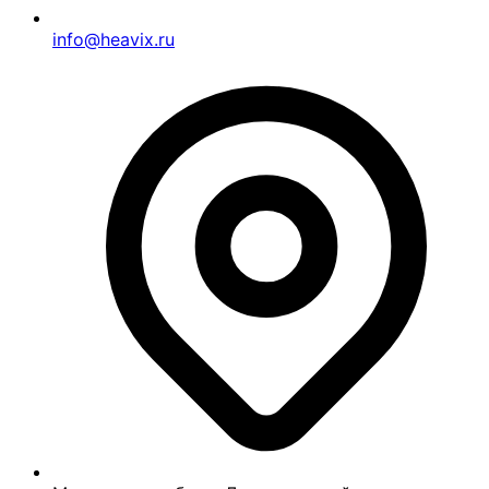
info@heavix.ru