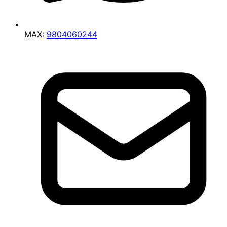
MAX:
9804060244