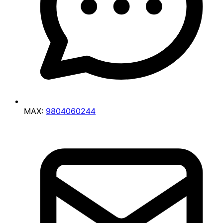
MAX:
9804060244