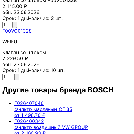
Клапан со штоком F00VC01328
2 145.00
₽
обн. 23.06.2026
Срок:
1
дн.
Наличие:
2
шт.
F00VC01328
WEIFU
Клапан со штоком
2 229.50
₽
обн. 23.06.2026
Срок:
1
дн.
Наличие:
10
шт.
Другие товары бренда
BOSCH
F026407046
Фильтр масляный CF 85
от
1 498.76
₽
F026400342
Фильтр воздушный VW GROUP
от
2 160.93
₽