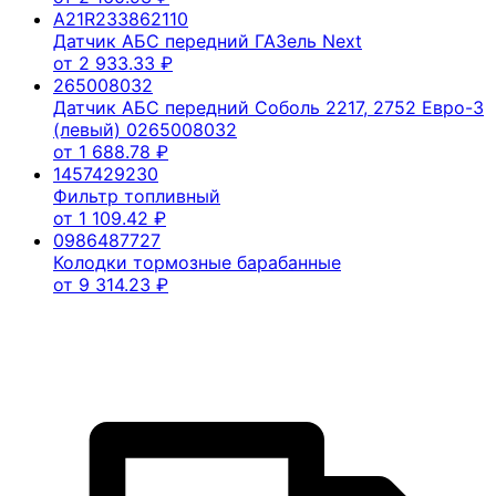
A21R233862110
Датчик АБС передний ГАЗель Next
от
2 933.33
₽
265008032
Датчик АБС передний Соболь 2217, 2752 Евро-3
(левый) 0265008032
от
1 688.78
₽
1457429230
Фильтр топливный
от
1 109.42
₽
0986487727
Колодки тормозные барабанные
от
9 314.23
₽