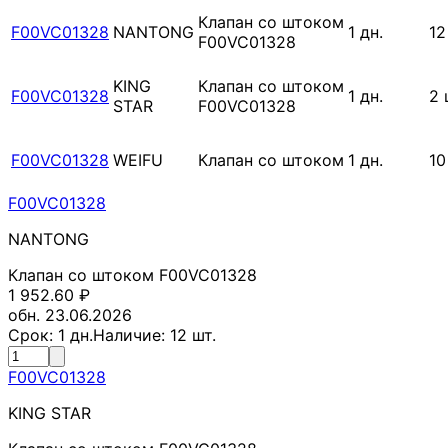
Клапан со штоком
F00VC01328
NANTONG
1
дн.
12
F00VC01328
KING
Клапан со штоком
F00VC01328
1
дн.
2
STAR
F00VC01328
F00VC01328
WEIFU
Клапан со штоком
1
дн.
10
F00VC01328
NANTONG
Клапан со штоком F00VC01328
1 952.60
₽
обн. 23.06.2026
Срок:
1
дн.
Наличие:
12
шт.
F00VC01328
KING STAR