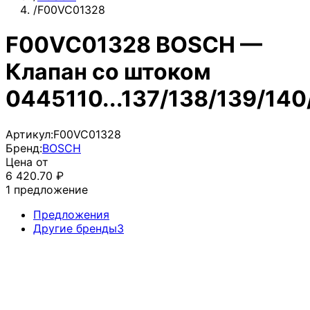
/
F00VC01328
F00VC01328 BOSCH —
Клапан со штоком
0445110...137/138/139/140
Артикул:
F00VC01328
Бренд:
BOSCH
Цена от
6 420.70
₽
1
предложение
Предложения
Другие бренды
3