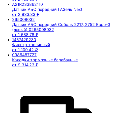
A21R233862110
Датчик АБС передний ГАЗель Next
от
2 933.33
₽
265008032
Датчик АБС передний Соболь 2217, 2752 Евро-3
(левый) 0265008032
от
1 688.78
₽
1457429230
Фильтр топливный
от
1 109.42
₽
0986487727
Колодки тормозные барабанные
от
9 314.23
₽