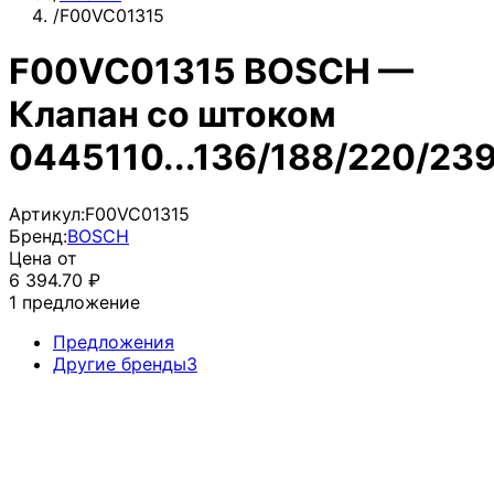
/
F00VC01315
F00VC01315 BOSCH —
Клапан со штоком
0445110...136/188/220/23
Артикул:
F00VC01315
Бренд:
BOSCH
Цена от
6 394.70
₽
1
предложение
Предложения
Другие бренды
3