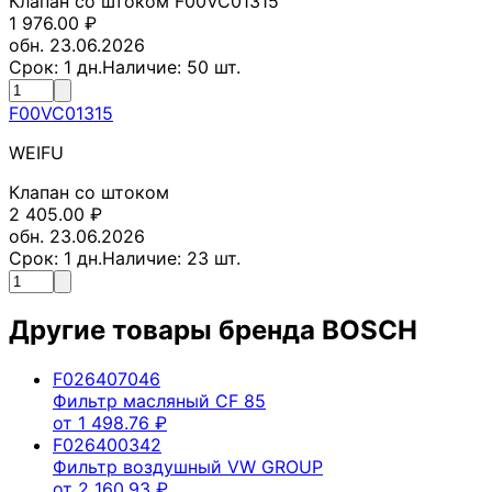
Клапан со штоком F00VC01315
1 976.00
₽
обн. 23.06.2026
Срок:
1
дн.
Наличие:
50
шт.
F00VC01315
WEIFU
Клапан со штоком
2 405.00
₽
обн. 23.06.2026
Срок:
1
дн.
Наличие:
23
шт.
Другие товары бренда
BOSCH
F026407046
Фильтр масляный CF 85
от
1 498.76
₽
F026400342
Фильтр воздушный VW GROUP
от
2 160.93
₽