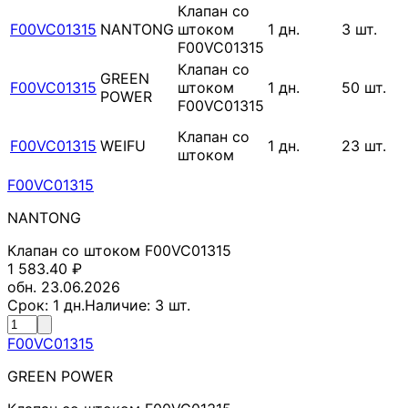
Клапан со
F00VC01315
NANTONG
штоком
1
дн.
3
шт.
F00VC01315
Клапан со
GREEN
F00VC01315
штоком
1
дн.
50
шт.
POWER
F00VC01315
Клапан со
F00VC01315
WEIFU
1
дн.
23
шт.
штоком
F00VC01315
NANTONG
Клапан со штоком F00VC01315
1 583.40
₽
обн. 23.06.2026
Срок:
1
дн.
Наличие:
3
шт.
F00VC01315
GREEN POWER