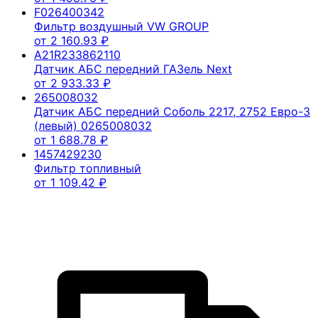
F026400342
Фильтр воздушный VW GROUP
от
2 160.93
₽
A21R233862110
Датчик АБС передний ГАЗель Next
от
2 933.33
₽
265008032
Датчик АБС передний Соболь 2217, 2752 Евро-3
(левый) 0265008032
от
1 688.78
₽
1457429230
Фильтр топливный
от
1 109.42
₽