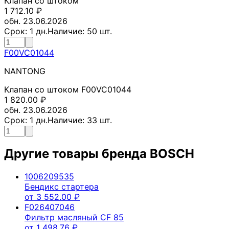
Клапан со штоком
1 712.10
₽
обн. 23.06.2026
Срок:
1
дн.
Наличие:
50
шт.
F00VC01044
NANTONG
Клапан со штоком F00VC01044
1 820.00
₽
обн. 23.06.2026
Срок:
1
дн.
Наличие:
33
шт.
Другие товары бренда
BOSCH
1006209535
Бендикс стартера
от
3 552.00
₽
F026407046
Фильтр масляный CF 85
от
1 498.76
₽