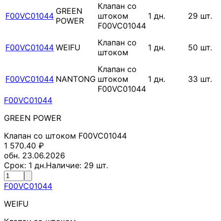
Клапан со
GREEN
F00VC01044
штоком
1
дн.
29
шт.
POWER
F00VC01044
Клапан со
F00VC01044
WEIFU
1
дн.
50
шт.
штоком
Клапан со
F00VC01044
NANTONG
штоком
1
дн.
33
шт.
F00VC01044
F00VC01044
GREEN POWER
Клапан со штоком F00VC01044
1 570.40
₽
обн. 23.06.2026
Срок:
1
дн.
Наличие:
29
шт.
F00VC01044
WEIFU